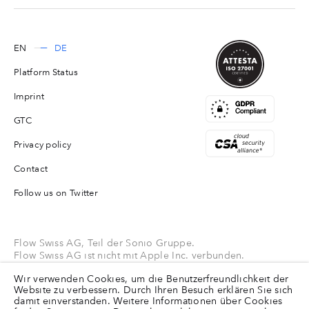
EN
DE
Platform Status
Imprint
GTC
Privacy policy
Contact
Follow us on Twitter
Flow Swiss AG, Teil der Sonio Gruppe.
Flow Swiss AG ist nicht mit Apple Inc. verbunden.
Apple®, Mac®, Mac mini®, Mac Pro®, Mac Studio®, und
Wir verwenden Cookies, um die Benutzerfreundlichkeit der
macOS® sind Marken von Apple Inc.
Website zu verbessern. Durch Ihren Besuch erklären Sie sich
damit einverstanden. Weitere Informationen über Cookies